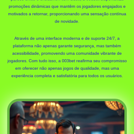
promoções dinâmicas que mantêm os jogadores engajados e
motivados a retornar, proporcionando uma sensação contínua
de novidade.
Através de uma interface moderna e de suporte 24/7, a
plataforma não apenas garante segurança, mas também
acessibilidade, promovendo uma comunidade vibrante de
jogadores. Com tudo isso, a 003bet reafirma seu compromisso
em oferecer não apenas jogos de qualidade, mas uma
experiência completa e satisfatória para todos os usuários.